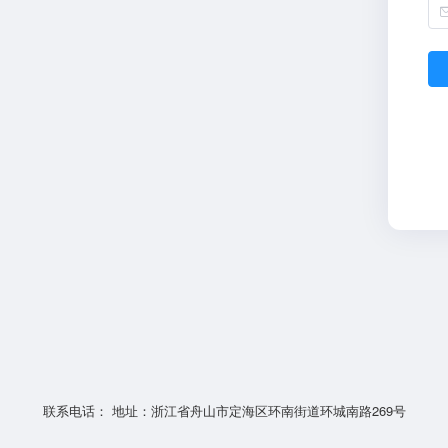
联系电话： 地址：浙江省舟山市定海区环南街道环城南路269号