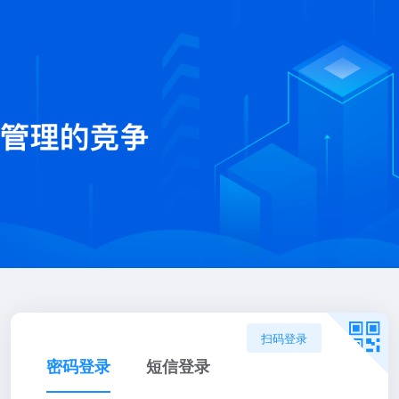
扫码登录
密码登录
短信登录