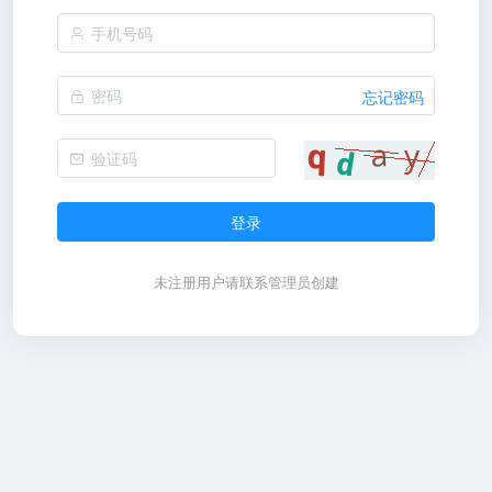
忘记密码
登录
未注册用户请联系管理员创建