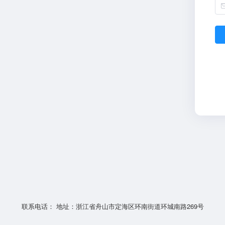
联系电话： 地址：浙江省舟山市定海区环南街道环城南路269号