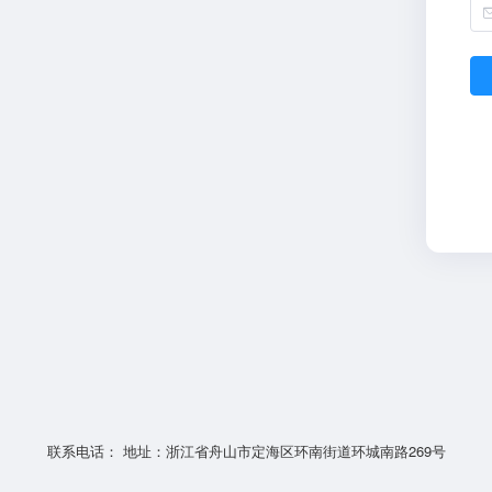
联系电话： 地址：浙江省舟山市定海区环南街道环城南路269号