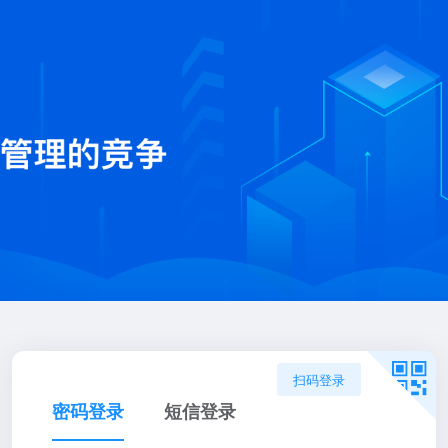
扫码登录
密码登录
短信登录