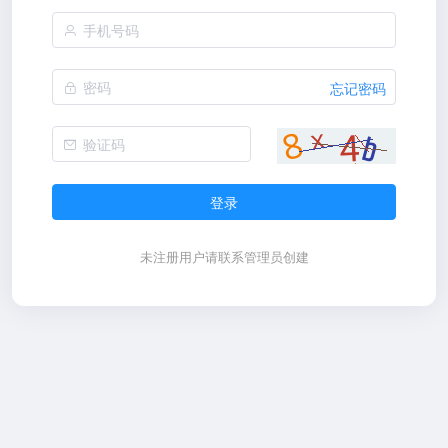
忘记密码
登录
未注册用户请联系管理员创建