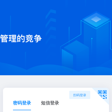
扫码登录
密码登录
短信登录